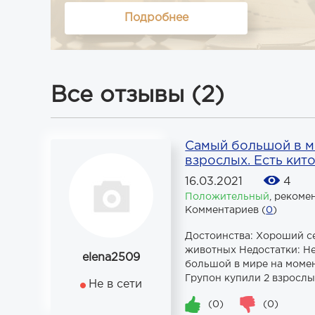
Подробнее
Все отзывы (2)
Самый большой в ми
взрослых. Есть кит
16.03.2021
4
Положительный
,
рекоме
Комментариев (
0
)
Достоинства: Хороший с
животных Недостатки: Не
elena2509
большой в мире на момен
Групон купили 2 взрослых
Не в сети
(0)
(0)