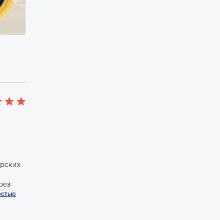
орских
рез
остью