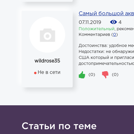
Самый большой акв
07.11.2019
4
Положительный
,
рекоме
Комментариев (
0
)
Достоинства: удобное м
Недостатки: не обнаружил
США который и пригласил
wildrose35
достопримечательностью 
Не в сети
(0)
(0)
Статьи по теме