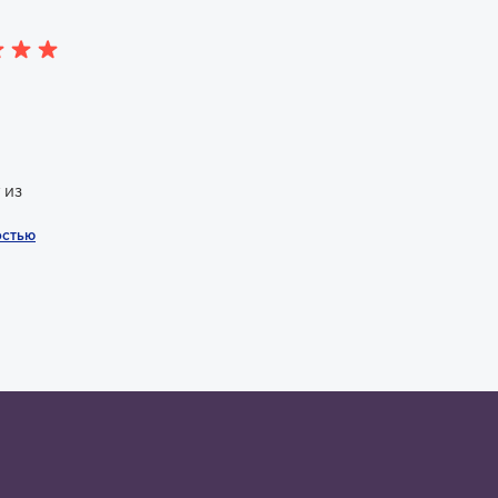
 из
.
остью