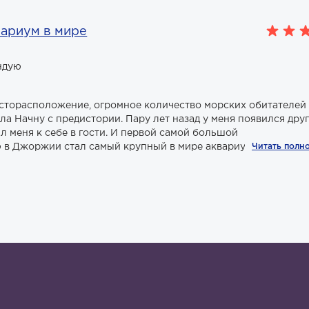
ариум в мире
ндую
есторасположение, огромное количество морских обитателей
а Начну с предистории. Пару лет назад у меня появился друг
 меня к себе в гости. И первой самой большой
в Джоржии стал самый крупный в мире аквариум, океанари..
Читать полн