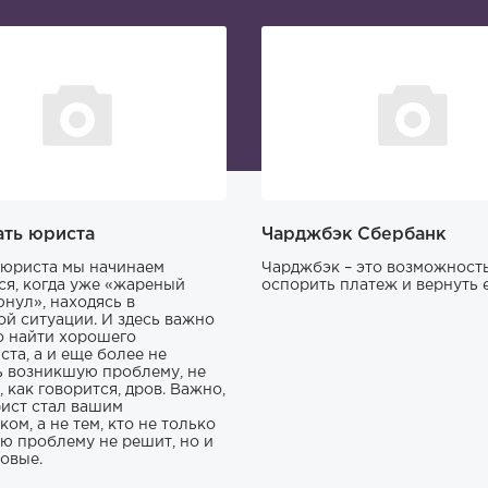
ать юриста
Чарджбэк Сбербанк
юриста мы начинаем
Чарджбэк – это возможност
ся, когда уже «жареный
оспорить платеж и вернуть е
юнул», находясь в
ой ситуации. И здесь важно
о найти хорошего
ста, а и еще более не
ь возникшую проблему, не
 как говорится, дров. Важно,
ист стал вашим
ом, а не тем, кто не только
ю проблему не решит, но и
новые.