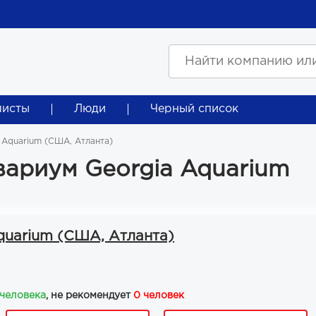
листы
Люди
Черный список
 Aquarium (США, Атланта)
вариум Georgia Aquarium
quarium (США, Атланта)
 человека
, не рекомендует
0 человек