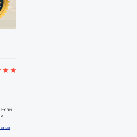
 Если
ий
остью