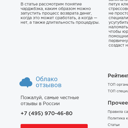
В статье рассмотрим понятие
петух кл
чарджбэка, каким образом можно
стрессов
запустить процесс возврата денег,
не прост
когда это может сработать, а когда —
специали
нет, а также длительность процедуры.
усугубит
наломать,
чтобы юр
помощник
первичну
создаст 
Рейтин
Облако
отзывов
ТОП орган
ТОП специ
Пожалуй, самые честные
Прочее
отзывы в России
Правила са
+7 (495) 970-46-80
Политика 
Статьи