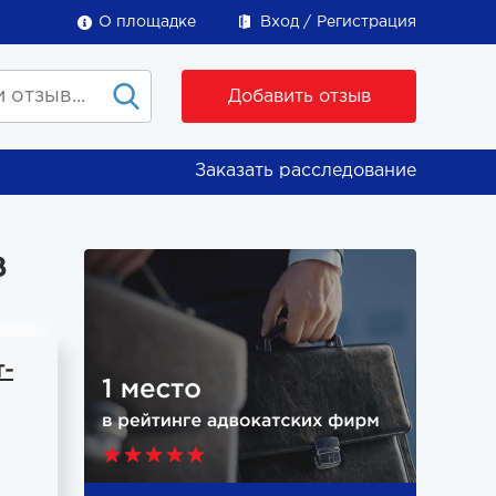
О площадке
Вход
Регистрация
Добавить отзыв
Заказать расследование
в
т-