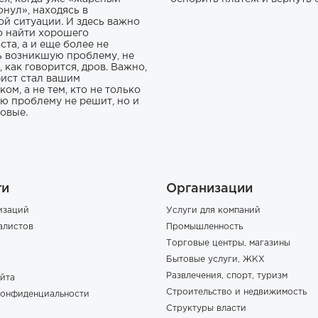
юнул», находясь в
ой ситуации. И здесь важно
о найти хорошего
ста, а и еще более не
ь возникшую проблему, не
 как говорится, дров. Важно,
ист стал вашим
ом, а не тем, кто не только
ю проблему не решит, но и
новые.
ги
Организации
изаций
Услуги для компаний
алистов
Промышленность
Торговые центры, магазины
Бытовые услуги, ЖКХ
Развлечения, спорт, туризм
йта
Строительство и недвижимость
конфиденциальности
Структуры власти