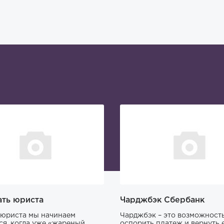
ать юриста
Чарджбэк Сбербанк
юриста мы начинаем
Чарджбэк – это возможност
ся, когда уже «жареный
оспорить платеж и вернуть е