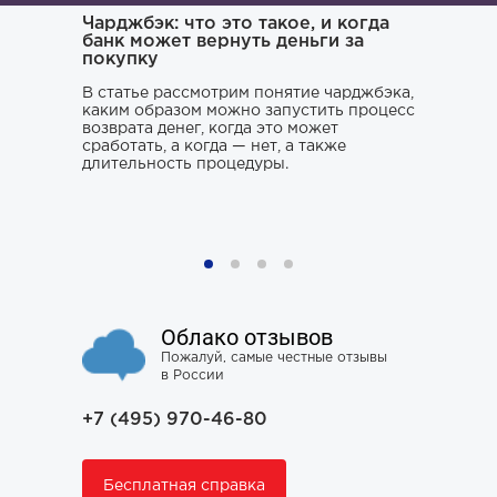
ача и
Чарджбэк: что это такое, и когда
Как иска
банк может вернуть деньги за
покупку
Поиском 
то его
заниматьс
нь и
В статье рассмотрим понятие чарджбэка,
клюнул», 
каким образом можно запустить процесс
ситуации.
возврата денег, когда это может
хорошего 
о только
сработать, а когда — нет, а также
усугубить
му к
длительность процедуры.
наломать,
ния,
чтобы юри
ся особо
не тем, к
проблему 
Облако отзывов
Пожалуй, самые честные отзывы
в России
+7 (495) 970-46-80
Бесплатная справка