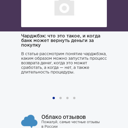
ача и
Чарджбэк: что это такое, и когда
Как иска
банк может вернуть деньги за
покупку
Поиском 
то его
заниматьс
нь и
В статье рассмотрим понятие чарджбэка,
клюнул», 
каким образом можно запустить процесс
ситуации.
возврата денег, когда это может
хорошего 
о только
сработать, а когда — нет, а также
усугубить
му к
длительность процедуры.
наломать,
ния,
чтобы юри
ся особо
не тем, к
проблему 
Облако отзывов
Пожалуй, самые честные отзывы
в России