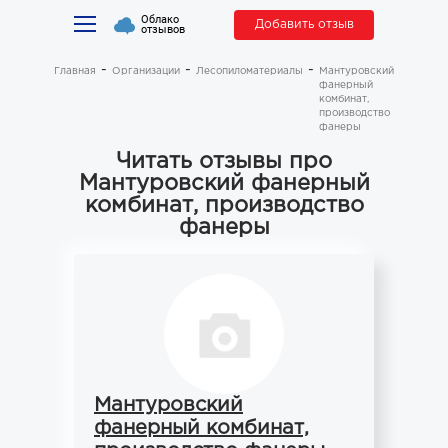
Облако
Добавить отзыв
отзывов
Главная
Организации
Лесопиломатериалы
Мантуровский
фанерный
комбинат,
производство
фанеры
Читать отзывы про
Мантуровский фанерный
комбинат, производство
фанеры
Мантуровский
фанерный комбинат,