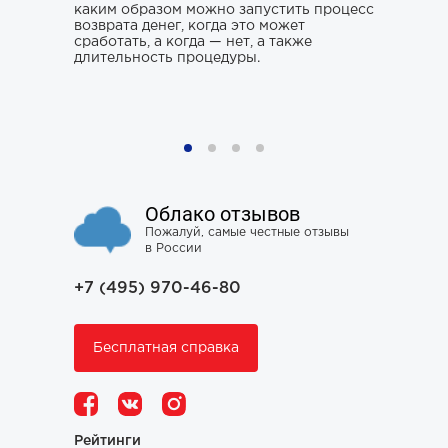
каким образом можно запустить процесс
ситуации.
возврата денег, когда это может
хорошего 
о только
сработать, а когда — нет, а также
усугубить
му к
длительность процедуры.
наломать,
ния,
чтобы юри
ся особо
не тем, к
проблему 
Облако отзывов
Пожалуй, самые честные отзывы
в России
+7 (495) 970-46-80
Бесплатная справка
Рейтинги