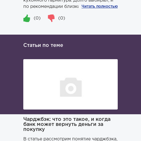
кухонного гарнитура. Долго выбирал, и
по рекомендации близких знакомы...
Читать полностью
(0)
(0)
Статьи по теме
ача и
Чарджбэк: что это такое, и когда
Как иска
банк может вернуть деньги за
покупку
Поиском 
то его
заниматьс
нь и
В статье рассмотрим понятие чарджбэка,
клюнул», 