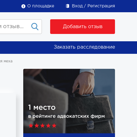
О площадке
Вход
Регистрация
Добавить отзыв
Заказать расследование
я меха