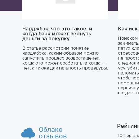
Чарджбэк: что это такое, и
Как иск
когда банк может вернуть
деньги за покупку
Поиском 
занимать
В статье рассмотрим понятие
петух кл
чарджбэка, каким образом можно
стрессов
запустить процесс возврата денег,
не прост
когда это может сработать, а когда —
специали
нет, а также длительность процедуры.
усугубит
наломать,
чтобы юр
помощник
первичну
создаст 
Рейтин
Облако
отзывов
ТОП орган