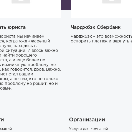
ать юриста
Чарджбэк Сбербанк
юриста мы начинаем
Чарджбэк – это возможност
ся, когда уже «жареный
оспорить платеж и вернуть е
юнул», находясь в
ой ситуации. И здесь важно
о найти хорошего
ста, а и еще более не
ь возникшую проблему, не
 как говорится, дров. Важно,
ист стал вашим
ом, а не тем, кто не только
ю проблему не решит, но и
новые.
ги
Организации
изаций
Услуги для компаний