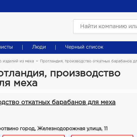
листы
Люди
Черный список
 изделий из меха
Протландия, производство откатных барабанов дл
отландия, производство
ля меха
одство откатных барабанов для меха
ротвино город, Железнодорожная улица, 11