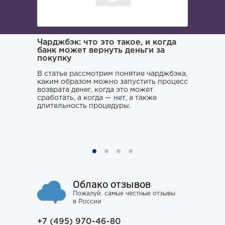
ача и
Чарджбэк: что это такое, и когда
Как иска
банк может вернуть деньги за
покупку
Поиском 
то его
заниматьс
нь и
В статье рассмотрим понятие чарджбэка,
клюнул», 
каким образом можно запустить процесс
ситуации.
возврата денег, когда это может
хорошего 
о только
сработать, а когда — нет, а также
усугубить
му к
длительность процедуры.
наломать,
ния,
чтобы юри
ся особо
не тем, к
проблему 
Облако отзывов
Пожалуй, самые честные отзывы
в России
+7 (495) 970-46-80