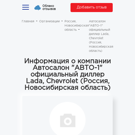
Облако
Добавить отзыв
отзывов
Главная
Организации
Россия,
Автосалон
Новосибирская
"АВТО-1"
область
официальный
диллер Lada,
Chevrolet
(Россия,
Новосибирская
область)
Информация о компании
Автосалон "АВТО-1"
официальный диллер
Lada, Chevrolet (Россия,
Новосибирская область)