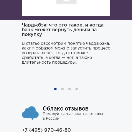
ача и
Чарджбэк: что это такое, и когда
Как иска
банк может вернуть деньги за
покупку
Поиском 
то его
заниматьс
нь и
В статье рассмотрим понятие чарджбэка,
клюнул», 
каким образом можно запустить процесс
ситуации.
возврата денег, когда это может
хорошего 
о только
сработать, а когда — нет, а также
усугубить
му к
длительность процедуры.
наломать,
ния,
чтобы юри
ся особо
не тем, к
проблему 
Облако отзывов
Пожалуй, самые честные отзывы
в России
+7 (495) 970-46-80