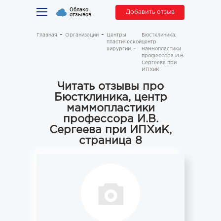
Облако
Добавить отзыв
отзывов
Главная
Организации
Центры
Бюстклиника,
пластической
центр
хирургии
маммопластики
профессора И.В.
Сергеева при
ИПХиК
Читать отзывы про
Бюстклиника, центр
маммопластики
профессора И.В.
Сергеева при ИПХиК,
страница 8