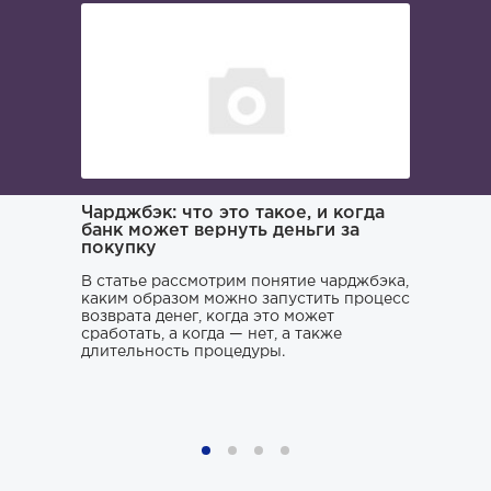
ача и
Чарджбэк: что это такое, и когда
Как иска
банк может вернуть деньги за
покупку
Поиском 
то его
заниматьс
нь и
В статье рассмотрим понятие чарджбэка,
клюнул», 
каким образом можно запустить процесс
ситуации.
возврата денег, когда это может
хорошего 
о только
сработать, а когда — нет, а также
усугубить
му к
длительность процедуры.
наломать,
ния,
чтобы юри
ся особо
не тем, к
проблему 