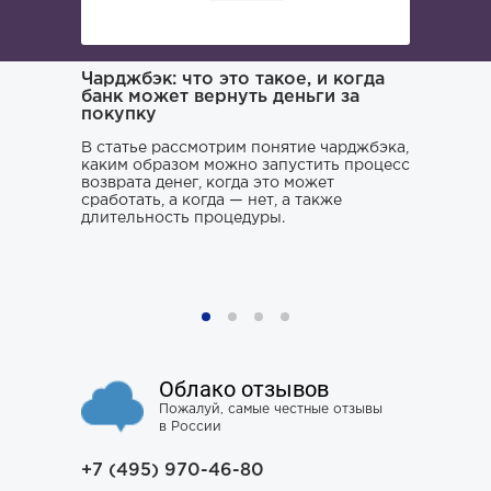
ача и
Чарджбэк: что это такое, и когда
Как иска
банк может вернуть деньги за
покупку
Поиском 
то его
заниматьс
нь и
В статье рассмотрим понятие чарджбэка,
клюнул», 
каким образом можно запустить процесс
ситуации.
возврата денег, когда это может
хорошего 
о только
сработать, а когда — нет, а также
усугубить
му к
длительность процедуры.
наломать,
ния,
чтобы юри
ся особо
не тем, к
проблему 
Облако отзывов
Пожалуй, самые честные отзывы
в России
+7 (495) 970-46-80