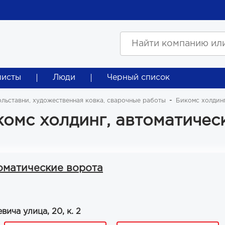
листы
Люди
Черный список
ольставни, художественная ковка, сварочные работы
Бикомс холдинг
комс холдинг, автоматичес
томатические ворота
ича улица, 20, к. 2