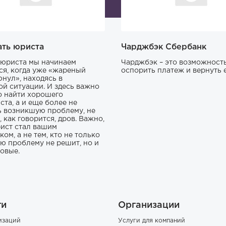
ать юриста
Чарджбэк Сбербанк
юриста мы начинаем
Чарджбэк – это возможност
ся, когда уже «жареный
оспорить платеж и вернуть е
юнул», находясь в
ой ситуации. И здесь важно
о найти хорошего
ста, а и еще более не
ь возникшую проблему, не
 как говорится, дров. Важно,
ист стал вашим
ом, а не тем, кто не только
ю проблему не решит, но и
новые.
ги
Организации
изаций
Услуги для компаний