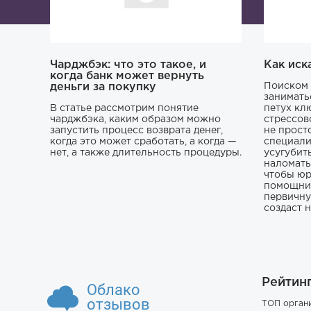
Чарджбэк: что это такое, и
Как иск
когда банк может вернуть
деньги за покупку
Поиском 
занимать
В статье рассмотрим понятие
петух кл
чарджбэка, каким образом можно
стрессов
запустить процесс возврата денег,
не прост
когда это может сработать, а когда —
специали
нет, а также длительность процедуры.
усугубит
наломать,
чтобы юр
помощник
первичну
создаст 
Рейтин
Облако
отзывов
ТОП орган