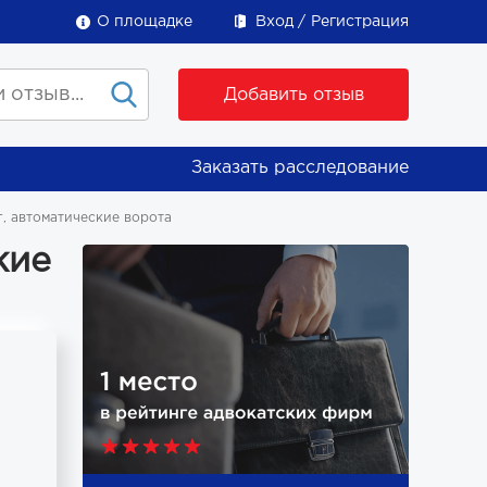
О площадке
Вход
Регистрация
Добавить отзыв
Заказать расследование
, автоматические ворота
кие