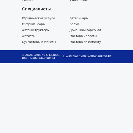
туризм
учреждения
Специалисты
Юридические услуги
Ветеринары
IT-фрилансеры
Врачи
Автоинструкторы
Домашний персонал
Артисты
Мастера красоты
Бухгалтеры и юристы
Мастера по ремонту
© 2026 Облако Отзывов.
Политика конфиденциальности
Все права защищены