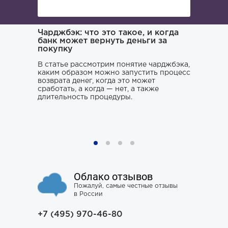
ача и
Чарджбэк: что это такое, и когда
Как иска
банк может вернуть деньги за
покупку
Поиском 
то его
заниматьс
нь и
В статье рассмотрим понятие чарджбэка,
клюнул», 
каким образом можно запустить процесс
ситуации.
возврата денег, когда это может
хорошего 
о только
сработать, а когда — нет, а также
усугубить
му к
длительность процедуры.
наломать,
ния,
чтобы юри
ся особо
не тем, к
проблему 
Облако отзывов
Пожалуй, самые честные отзывы
в России
+7 (495) 970-46-80