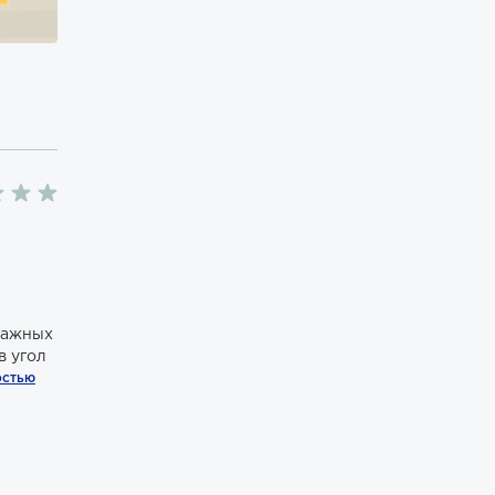
 важных
в угол
остью