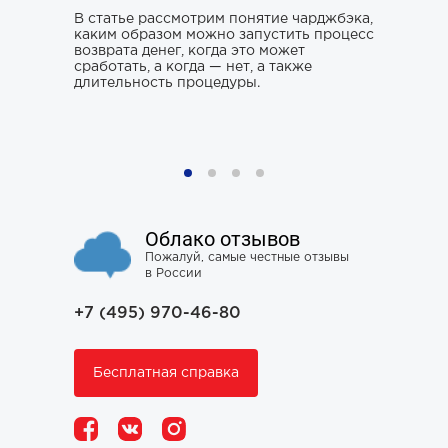
то его
заниматьс
нь и
В статье рассмотрим понятие чарджбэка,
клюнул», 
каким образом можно запустить процесс
ситуации.
возврата денег, когда это может
хорошего 
о только
сработать, а когда — нет, а также
усугубить
му к
длительность процедуры.
наломать,
ния,
чтобы юри
ся особо
не тем, к
проблему 
Облако отзывов
Пожалуй, самые честные отзывы
в России
+7 (495) 970-46-80
Бесплатная справка