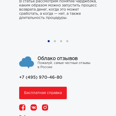
нь и
В статье рассмотрим понятие чарджбэка,
клюнул», 
каким образом можно запустить процесс
ситуации.
возврата денег, когда это может
хорошего 
о только
сработать, а когда — нет, а также
усугубить
му к
длительность процедуры.
наломать,
ния,
чтобы юри
ся особо
не тем, к
проблему 
Облако отзывов
Пожалуй, самые честные отзывы
в России
+7 (495) 970-46-80
Бесплатная справка