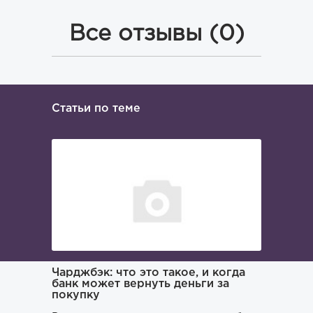
Все отзывы (0)
Статьи по теме
ача и
Чарджбэк: что это такое, и когда
Как иска
банк может вернуть деньги за
покупку
Поиском 
то его
заниматьс