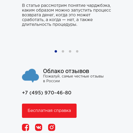
то его
заниматьс
нь и
В статье рассмотрим понятие чарджбэка,
клюнул», 
каким образом можно запустить процесс
ситуации.
возврата денег, когда это может
хорошего 
о только
сработать, а когда — нет, а также
усугубить
му к
длительность процедуры.
наломать,
ния,
чтобы юри
ся особо
не тем, к
проблему 
Облако отзывов
Пожалуй, самые честные отзывы
в России
+7 (495) 970-46-80
Бесплатная справка