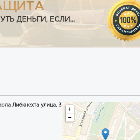
АЩИТА
Ь ДЕНЬГИ, ЕСЛИ...
арла Либкнехта улица, 3
+
−