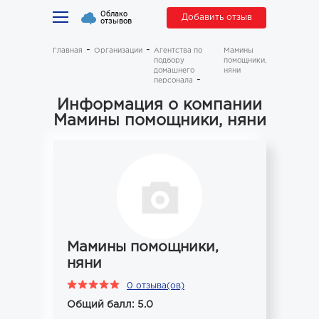
Облако
Добавить отзыв
отзывов
Главная
Организации
Агентства по
Мамины
подбору
помощники,
домашнего
няни
персонала
Информация о компании
Мамины помощники, няни
Мамины помощники,
няни
0 отзыва(ов)
Общий балл: 5.0