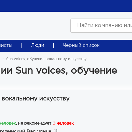
листы
Люди
Черный список
ы
Sun voices, обучение вокальному искусству
и Sun voices, обучение
е вокальному искусству
 человек
, не рекомендует
0 человек
рузинский Вал улица, 11