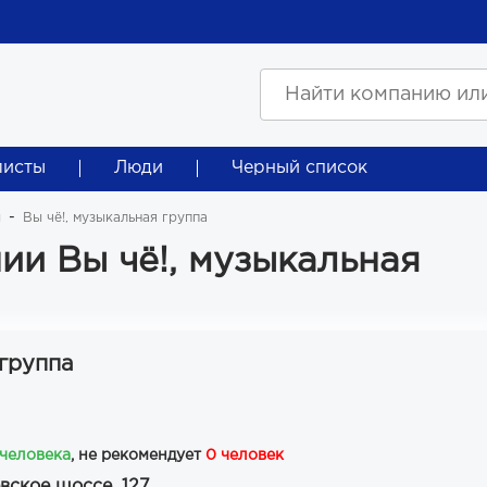
листы
Люди
Черный список
ы
Вы чё!, музыкальная группа
и Вы чё!, музыкальная
 группа
 человека
, не рекомендует
0 человек
вское шоссе, 127