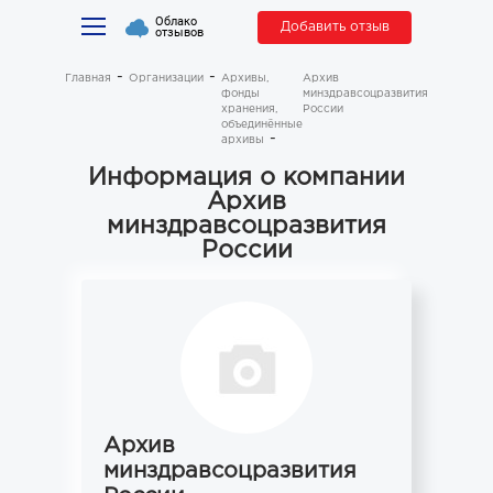
Облако
Добавить отзыв
отзывов
Главная
Организации
Архивы,
Архив
фонды
минздравсоцразвития
хранения,
России
объединённые
архивы
Информация о компании
Архив
минздравсоцразвития
России
Архив
минздравсоцразвития