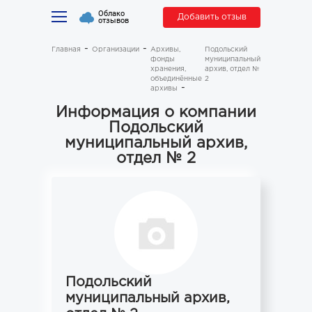
Облако
Добавить отзыв
отзывов
Главная
Организации
Архивы,
Подольский
фонды
муниципальный
хранения,
архив, отдел №
объединённые
2
архивы
Информация о компании
Подольский
муниципальный архив,
отдел № 2
Подольский
муниципальный архив,