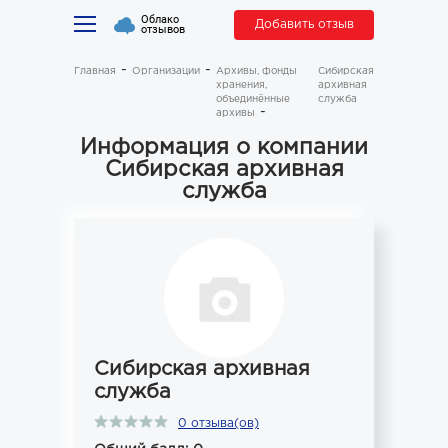
Облако
Добавить отзыв
отзывов
Главная
Организации
Архивы, фонды
Сибирская
хранения,
архивная
объединённые
служба
архивы
Информация о компании
Сибирская архивная
служба
Сибирская архивная
служба
0 отзыва(ов)