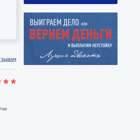
тзывам
так