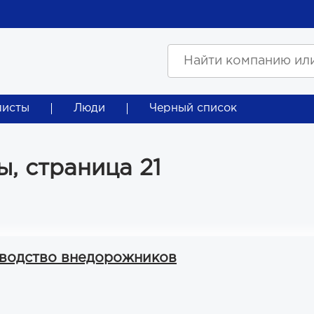
листы
Люди
Черный список
, страница 21
зводство внедорожников