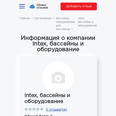
Облако
Добавить отзыв
отзывов
Главная
Организации
Бассейны,
Intex,
оборудование
бассейны и
для
оборудование
бассейнов
Информация о компании
Intex, бассейны и
оборудование
Intex, бассейны и
оборудование
0 отзыва(ов)