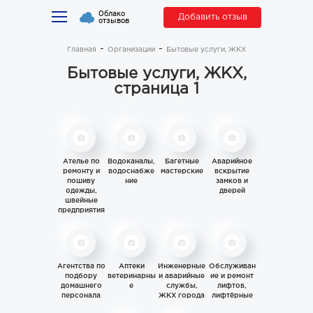
Облако
Добавить отзыв
отзывов
Главная
Организации
Бытовые услуги, ЖКХ
Бытовые услуги, ЖКХ,
страница 1
Ателье по
Водоканалы,
Багетные
Аварийное
ремонту и
водоснабже
мастерские
вскрытие
пошиву
ние
замков и
одежды,
дверей
швейные
предприятия
Агентства по
Аптеки
Инженерные
Обслуживан
подбору
ветеринарны
и аварийные
ие и ремонт
домашнего
е
службы,
лифтов,
персонала
ЖКХ города
лифтёрные