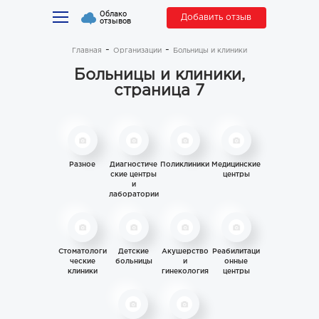
Облако
Добавить отзыв
отзывов
Главная
Организации
Больницы и клиники
Больницы и клиники,
страница 7
Разное
Диагностиче
Поликлиники
Медицинские
ские центры
центры
и
лаборатории
Стоматологи
Детские
Акушерство
Реабилитаци
ческие
больницы
и
онные
клиники
гинекология
центры