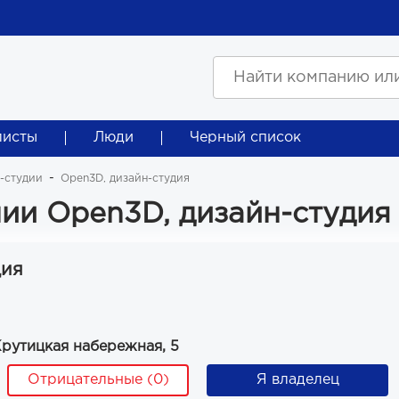
листы
Люди
Черный список
н-студии
Open3D, дизайн-студия
ии Open3D, дизайн-студия
дия
Крутицкая набережная, 5
Отрицательные (0)
Я владелец