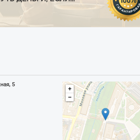
ная, 5
+
−