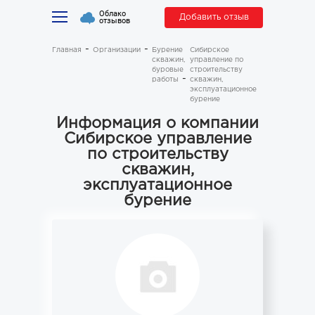
Облако
Добавить отзыв
отзывов
Главная
Организации
Бурение
Сибирское
скважин,
управление по
буровые
строительству
работы
скважин,
эксплуатационное
бурение
Информация о компании
Сибирское управление
по строительству
скважин,
эксплуатационное
бурение