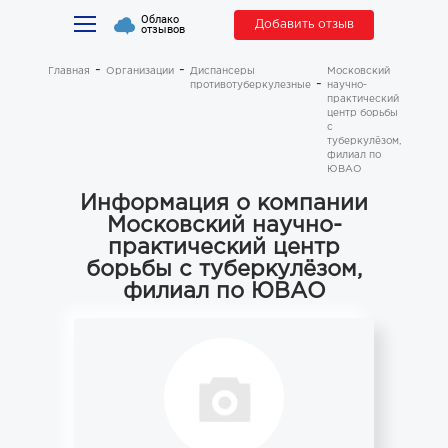
Облако
Добавить отзыв
отзывов
Главная
Организации
Диспансеры
Московский
противотуберкулезные
научно-
практический
центр борьбы
с
туберкулёзом,
филиал по
ЮВАО
Информация о компании
Московский научно-
практический центр
борьбы с туберкулёзом,
филиал по ЮВАО