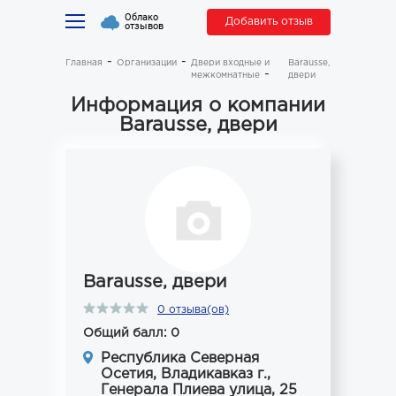
Облако
Добавить отзыв
отзывов
Главная
Организации
Двери входные и
Barausse,
межкомнатные
двери
Информация о компании
Barausse, двери
Barausse, двери
0 отзыва(ов)
Общий балл: 0
Республика Северная
Осетия, Владикавказ г.,
Генерала Плиева улица, 25