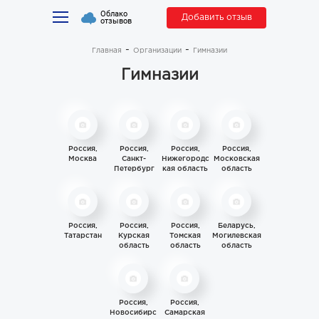
Облако
Добавить отзыв
отзывов
Главная
Организации
Гимназии
Гимназии
Россия,
Россия,
Россия,
Россия,
Москва
Санкт-
Нижегородс
Московская
Петербург
кая область
область
Россия,
Россия,
Россия,
Беларусь,
Татарстан
Курская
Томская
Могилевская
область
область
область
Россия,
Россия,
Новосибирс
Самарская