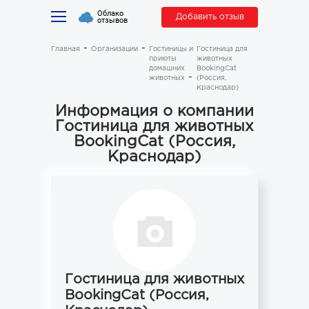
Облако
Добавить отзыв
отзывов
Главная
Организации
Гостиницы и
Гостиница для
приюты
животных
домашних
BookingCat
животных
(Россия,
Краснодар)
Информация о компании
Гостиница для животных
BookingCat (Россия,
Краснодар)
Гостиница для животных
BookingCat (Россия,