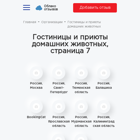
Облако
Добавить отзыв
отзывов
Главная
Организации
Гостиницы и приюты
домашних животных
Гостиницы и приюты
домашних животных,
страница 7
Россия,
Россия,
Россия,
Россия,
Москва
Санкт-
Тюменская
Балашиха
Петербург
область
BookingCat
Россия,
Россия,
Россия,
Ярославская
Мурманская
Калининград
область
область
ская область