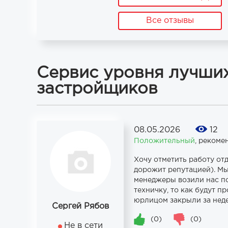
Все отзывы
Сервис уровня лучши
застройщиков
08.05.2026
12
Положительный
,
рекоме
Хочу отметить работу от
дорожит репутацией). М
менеджеры возили нас по
техничку, то как будут 
юрлицом закрыли за нед
Сергей Рябов
(0)
(0)
Не в сети