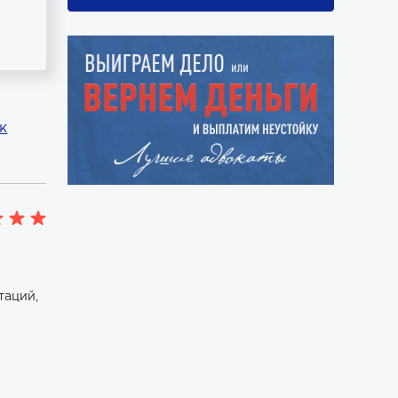
к
я
таций,