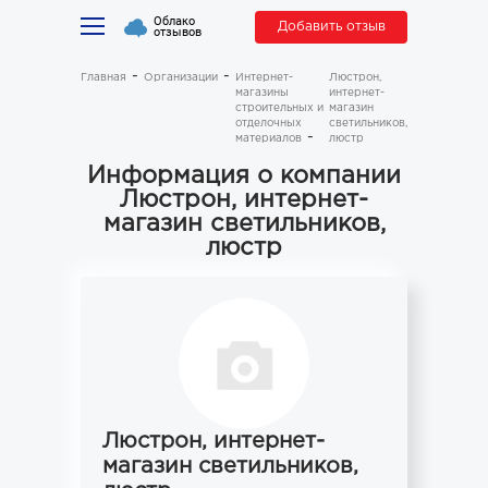
Облако
Добавить отзыв
отзывов
Главная
Организации
Интернет-
Люстрон,
магазины
интернет-
строительных и
магазин
отделочных
светильников,
материалов
люстр
Информация о компании
Люстрон, интернет-
магазин светильников,
люстр
Люстрон, интернет-
магазин светильников,