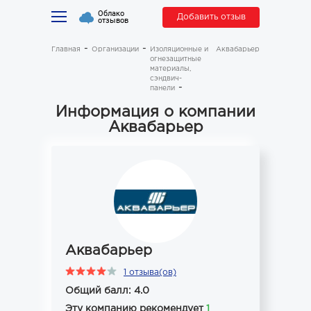
Облако
Добавить отзыв
отзывов
Главная
Организации
Изоляционные и
Аквабарьер
огнезащитные
материалы,
сэндвич-
панели
Информация о компании
Аквабарьер
Аквабарьер
1 отзыва(ов)
Общий балл: 4.0
Эту компанию рекомендует
1