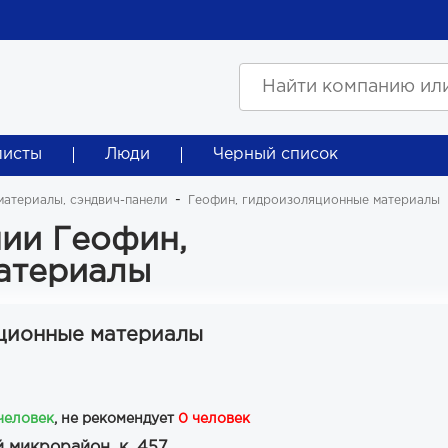
листы
Люди
Черный список
атериалы, сэндвич-панели
Геофин, гидроизоляционные материалы
ии Геофин,
атериалы
ционные материалы
 человек
, не рекомендует
0 человек
 микрорайон, к. 457