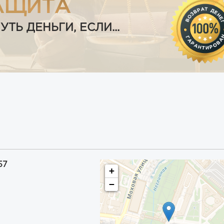
АЩИТА
Ь ДЕНЬГИ, ЕСЛИ...
57
+
−