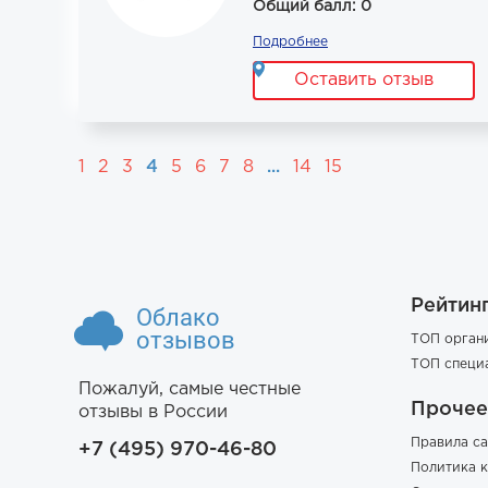
Общий балл: 0
Подробнее
Оставить отзыв
1
2
3
4
5
6
7
8
...
14
15
Рейтин
Облако
отзывов
ТОП орган
ТОП специ
Пожалуй, самые честные
Прочее
отзывы в России
Правила са
+7 (495) 970-46-80
Политика 