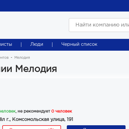
листы
Люди
Черный список
ентов
Мелодия
нии Мелодия
 человек
, не рекомендует
0 человек
л г., Комсомольская улица, 191