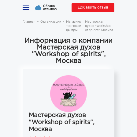
Облако
Добавить отзыв
отзывов
Главная
Организации
Магазины,
Мастерская
торговые
духов "Workshop
центры
of spirits", Москва
Информация о компании
Мастерская духов
"Workshop of spirits",
Москва
Мастерская духов
"Workshop of spirits",
Москва