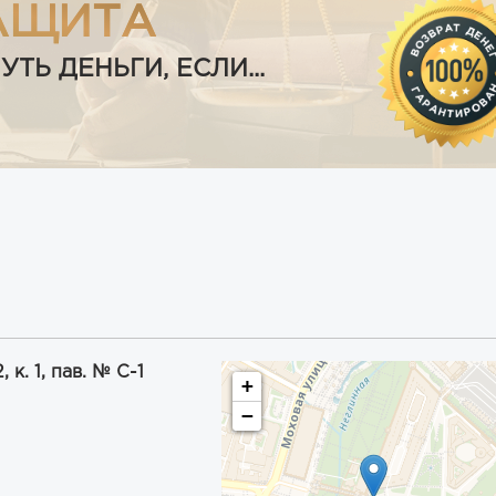
АЩИТА
Ь ДЕНЬГИ, ЕСЛИ...
к. 1, пав. № С-1
+
−