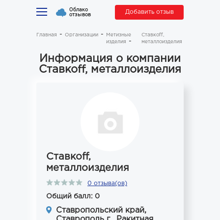
Облако
Добавить отзыв
отзывов
Главная
Организации
Метизные
Ставкоff,
изделия
металлоизделия
Информация о компании
Ставкоff, металлоизделия
Ставкоff,
металлоизделия
0 отзыва(ов)
Общий балл: 0
Ставропольский край,
Ставрополь г., Ракитная