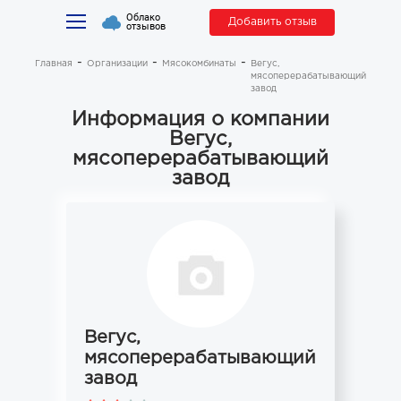
Облако
Добавить отзыв
отзывов
Главная
Организации
Мясокомбинаты
Вегус,
мясоперерабатывающий
завод
Информация о компании
Вегус,
мясоперерабатывающий
завод
Вегус,
мясоперерабатывающий
завод