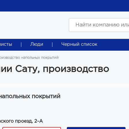
листы
Люди
Черный список
роизводство напольных покрытий
ии Сату, производство
 напольных покрытий
ского проезд, 2-А