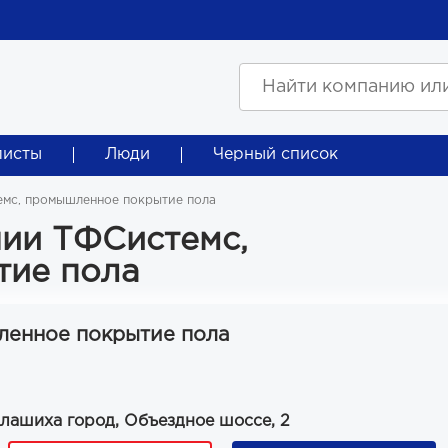
листы
Люди
Черный список
мс, промышленное покрытие пола
ии ТФСистемс,
тие пола
ленное покрытие пола
алашиха город, Объездное шоссе, 2