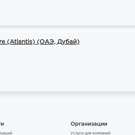
e (Atlantis) (ОАЭ, Дубай)
ги
Организации
изаций
Услуги для компаний