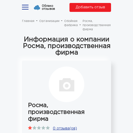
Облако
Добавить отзыв
отзывов
Главная
Организации
Обойная
Росма,
фабрика
производственная
фирма
Информация о компании
Росма, производственная
фирма
Росма,
производственная
фирма
0 отзыва(ов)